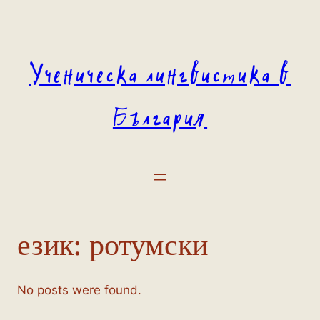
Към
съдържанието
Ученическа лингвистика в
България
език:
ротумски
No posts were found.