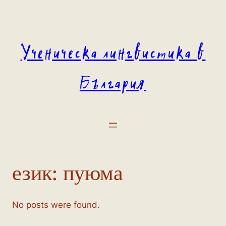
Към
съдържанието
Ученическа лингвистика в
България
език:
пуюма
No posts were found.