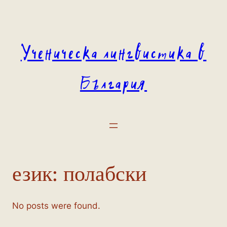
Към
съдържанието
Ученическа лингвистика в
България
език:
полабски
No posts were found.