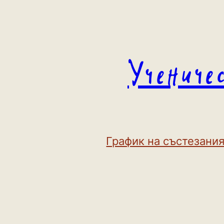
Към
съдържанието
Учениче
График на състезания