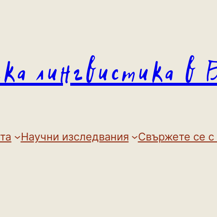
ска лингвистика в 
та
Научни изследвания
Свържете се с