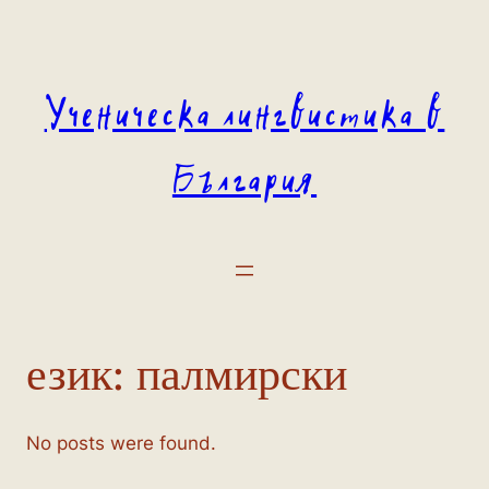
Към
съдържанието
Ученическа лингвистика в
България
език:
палмирски
No posts were found.