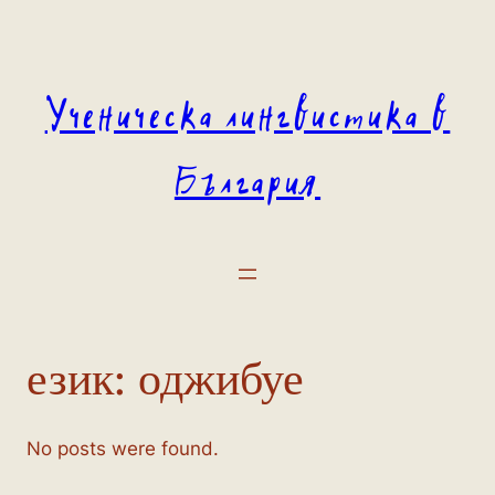
Към
съдържанието
Ученическа лингвистика в
България
език:
оджибуе
No posts were found.