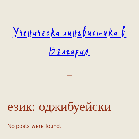
Към
съдържанието
Ученическа лингвистика в
България
език:
оджибуейски
No posts were found.