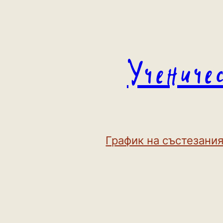
Към
съдържанието
Учениче
График на състезания