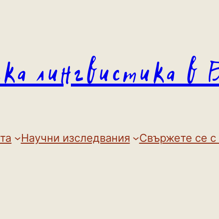
ска лингвистика в 
та
Научни изследвания
Свържете се с