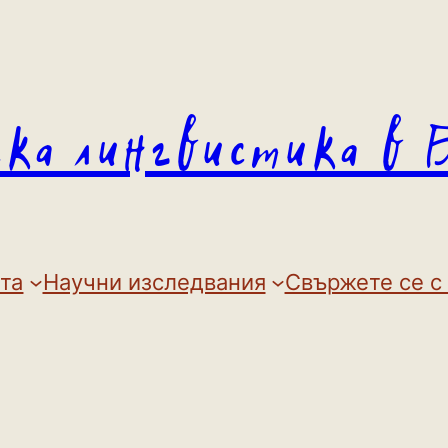
ска лингвистика в 
та
Научни изследвания
Свържете се с