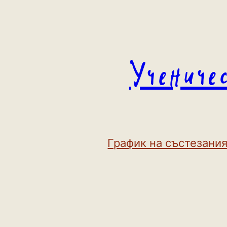
Към
съдържанието
Учениче
График на състезания