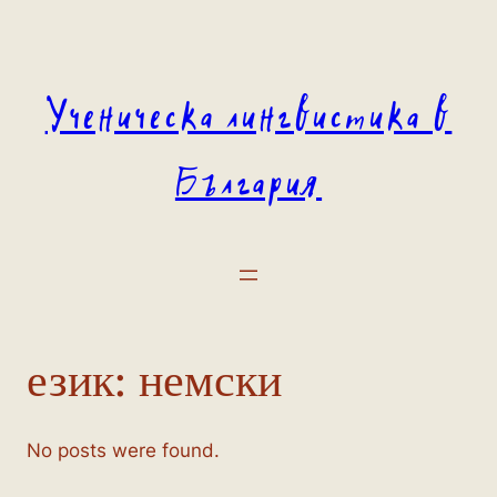
Към
съдържанието
Ученическа лингвистика в
България
език:
немски
No posts were found.