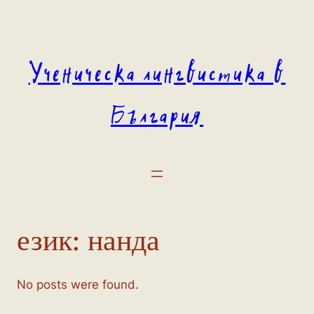
Към
съдържанието
Ученическа лингвистика в
България
език:
нанда
No posts were found.