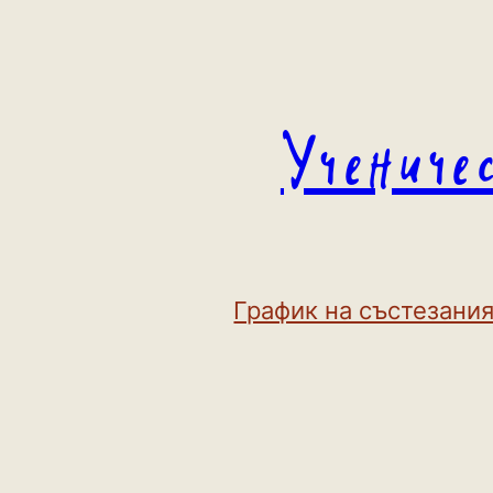
Към
съдържанието
Учениче
График на състезания