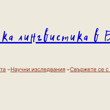
ска лингвистика в 
та
Научни изследвания
Свържете се с