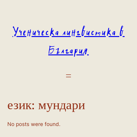
Към
съдържанието
Ученическа лингвистика в
България
език:
мундари
No posts were found.