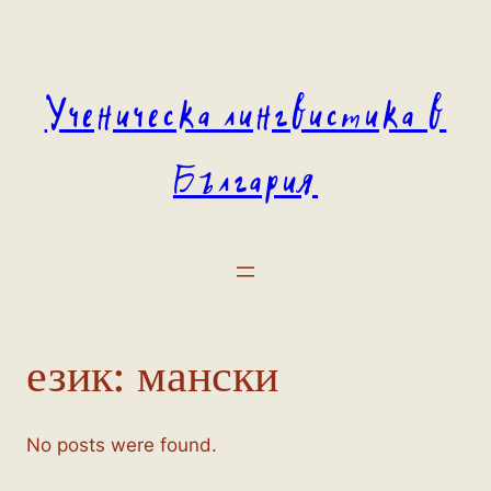
Към
съдържанието
Ученическа лингвистика в
България
език:
мански
No posts were found.