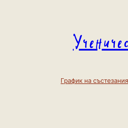
Към
съдържанието
Учениче
График на състезания