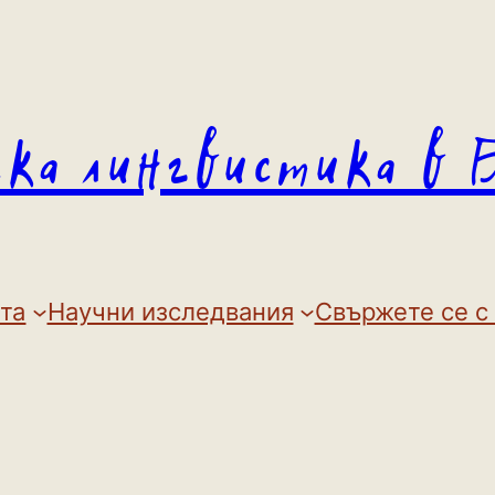
ска лингвистика в 
та
Научни изследвания
Свържете се с