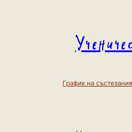
Към
съдържанието
Учениче
График на състезания