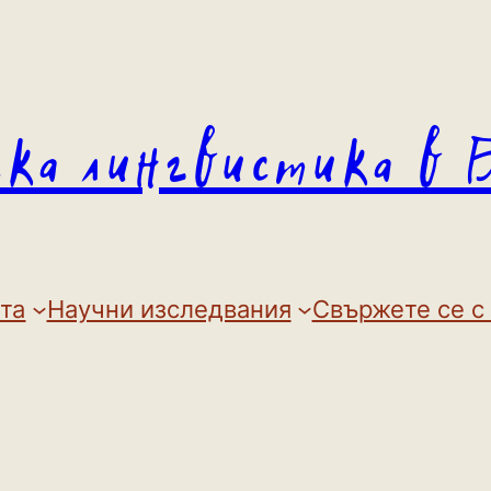
ска лингвистика в 
та
Научни изследвания
Свържете се с