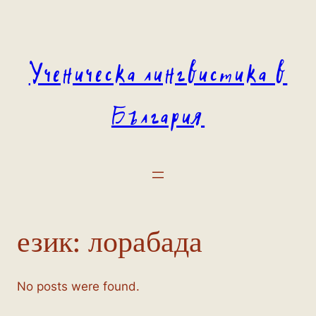
Към
съдържанието
Ученическа лингвистика в
България
език:
лорабада
No posts were found.