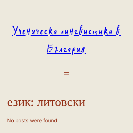
Към
съдържанието
Ученическа лингвистика в
България
език:
литовски
No posts were found.