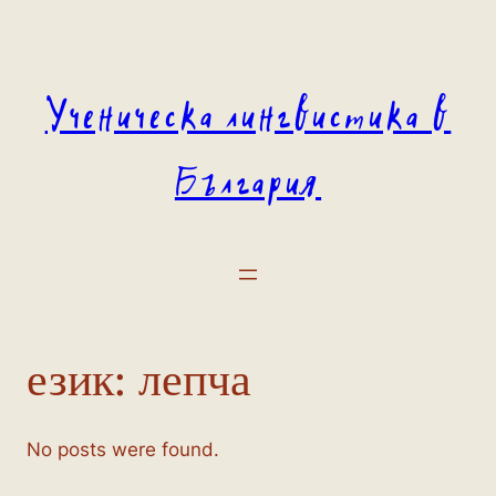
Към
съдържанието
Ученическа лингвистика в
България
език:
лепча
No posts were found.