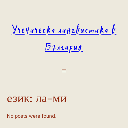
Към
съдържанието
Ученическа лингвистика в
България
език:
ла-ми
No posts were found.