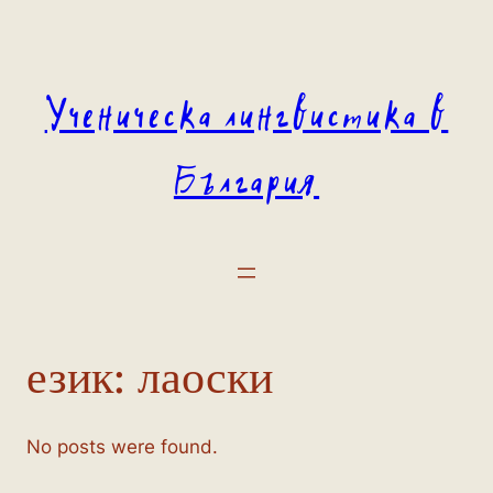
Към
съдържанието
Ученическа лингвистика в
България
език:
лаоски
No posts were found.