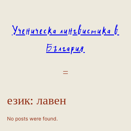
Към
съдържанието
Ученическа лингвистика в
България
език:
лавен
No posts were found.