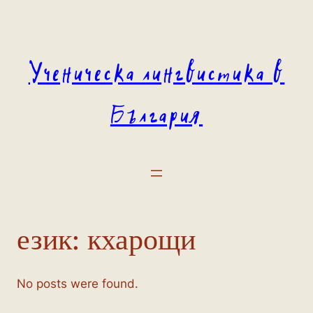
Към
съдържанието
Ученическа лингвистика в
България
език:
кхарощи
No posts were found.