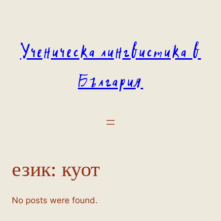
Към
съдържанието
Ученическа лингвистика в
България
език:
куот
No posts were found.