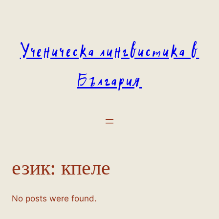
Към
съдържанието
Ученическа лингвистика в
България
език:
кпеле
No posts were found.