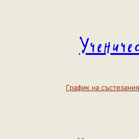
Към
съдържанието
Учениче
График на състезания