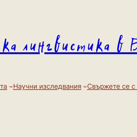
ска лингвистика в 
та
Научни изследвания
Свържете се с