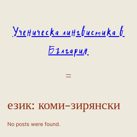
Към
съдържанието
Ученическа лингвистика в
България
език:
коми-зирянски
No posts were found.