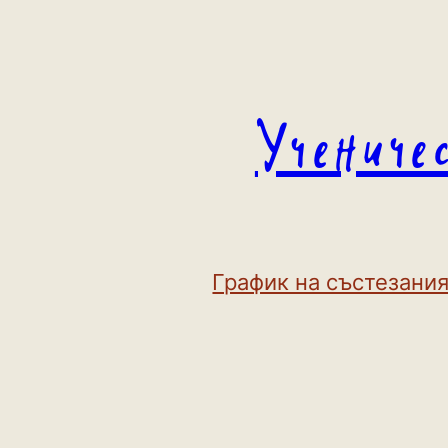
Към
съдържанието
Учениче
График на състезания