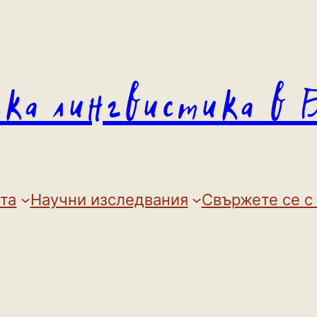
ска лингвистика в 
та
Научни изследвания
Свържете се с