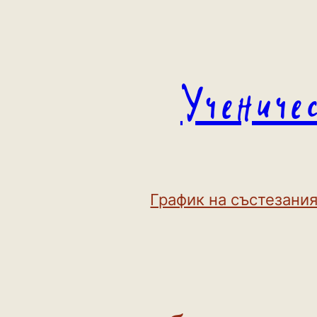
Към
съдържанието
Учениче
График на състезания