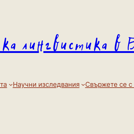
ска лингвистика в 
та
Научни изследвания
Свържете се с