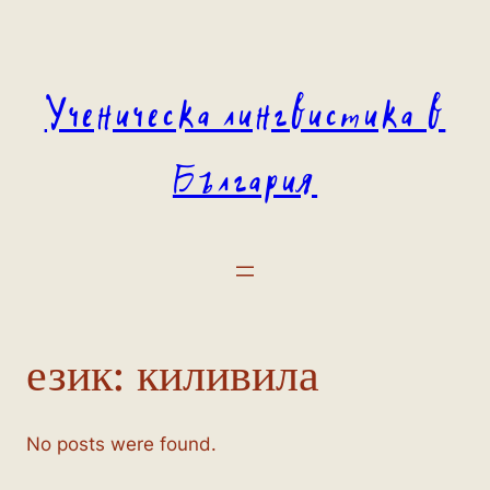
Към
съдържанието
Ученическа лингвистика в
България
език:
киливила
No posts were found.