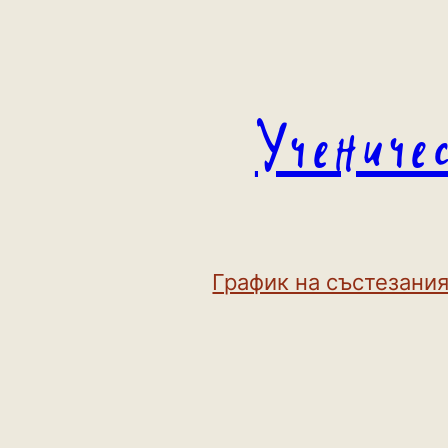
Към
съдържанието
Учениче
График на състезания