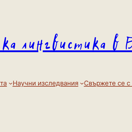
ска лингвистика в 
та
Научни изследвания
Свържете се с