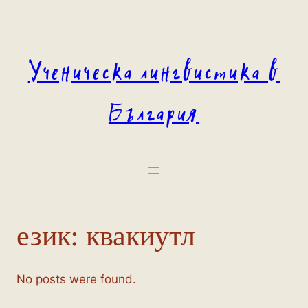
Към
съдържанието
Ученическа лингвистика в
България
език:
квакиутл
No posts were found.