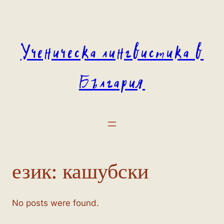
Към
съдържанието
Ученическа лингвистика в
България
език:
кашубски
No posts were found.