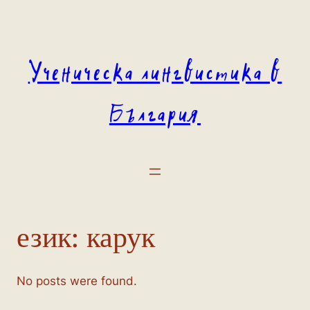
Към
съдържанието
Ученическа лингвистика в
България
език:
карук
No posts were found.