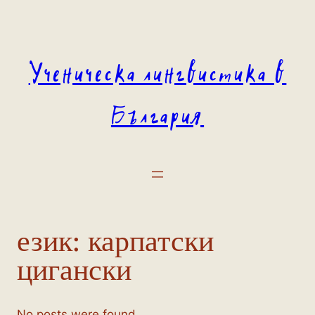
Към
съдържанието
Ученическа лингвистика в
България
език:
карпатски
цигански
No posts were found.