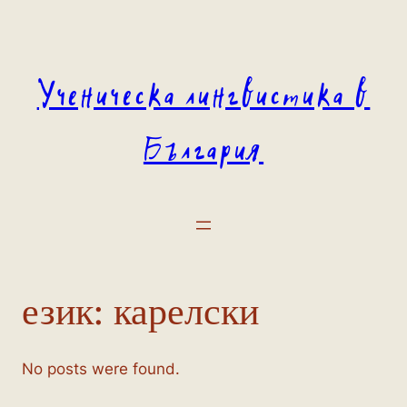
Към
съдържанието
Ученическа лингвистика в
България
език:
карелски
No posts were found.