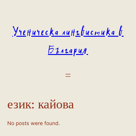
Към
съдържанието
Ученическа лингвистика в
България
език:
кайова
No posts were found.