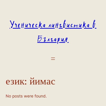
Към
съдържанието
Ученическа лингвистика в
България
език:
йимас
No posts were found.