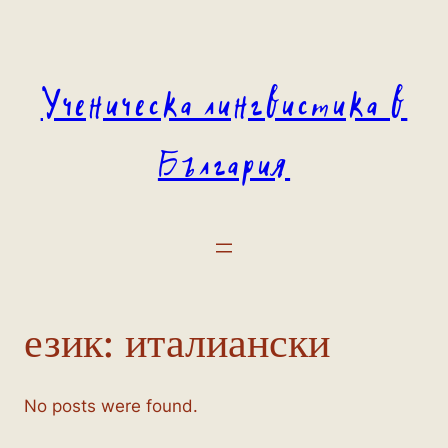
Към
съдържанието
Ученическа лингвистика в
България
език:
италиански
No posts were found.