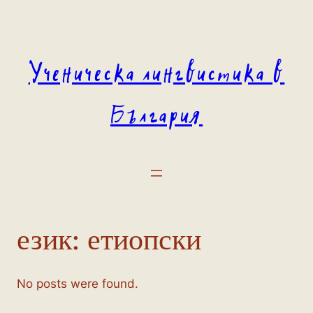
Към
съдържанието
Ученическа лингвистика в
България
език:
етиопски
No posts were found.