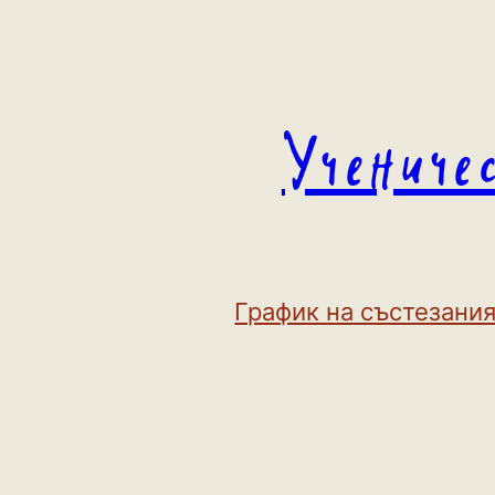
Към
съдържанието
Учениче
График на състезания