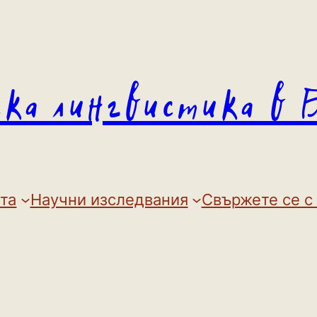
ска лингвистика в 
та
Научни изследвания
Свържете се с