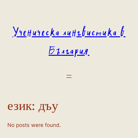
Към
съдържанието
Ученическа лингвистика в
България
език:
дъу
No posts were found.