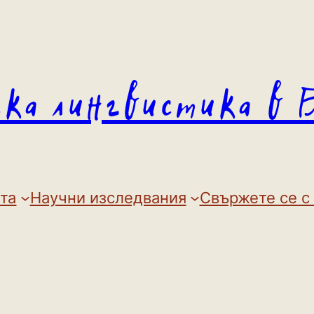
ска лингвистика в 
та
Научни изследвания
Свържете се с