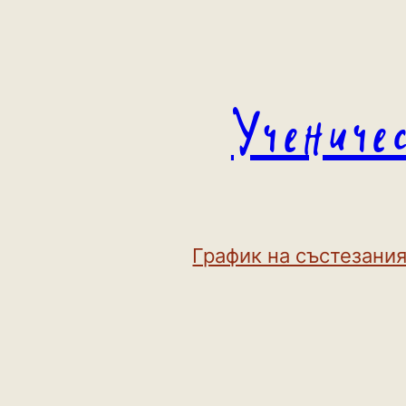
Към
съдържанието
Учениче
График на състезания