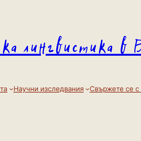
ска лингвистика в 
та
Научни изследвания
Свържете се с