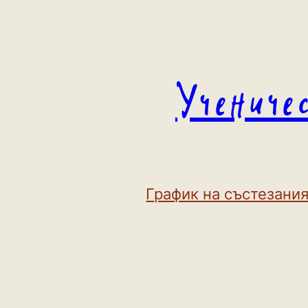
Към
съдържанието
Учениче
График на състезания