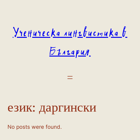
Към
съдържанието
Ученическа лингвистика в
България
език:
даргински
No posts were found.