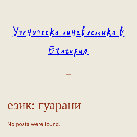
Към
съдържанието
Ученическа лингвистика в
България
език:
гуарани
No posts were found.