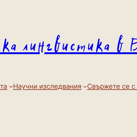
ска лингвистика в 
та
Научни изследвания
Свържете се с