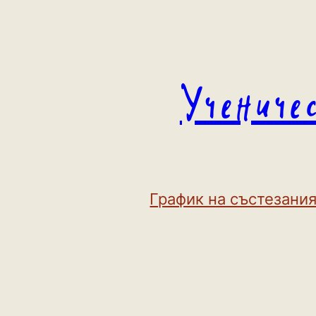
Към
съдържанието
Учениче
График на състезания