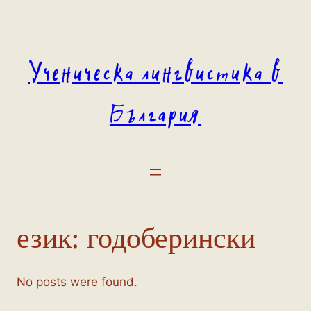
Към
съдържанието
Ученическа лингвистика в
България
език:
годоберински
No posts were found.