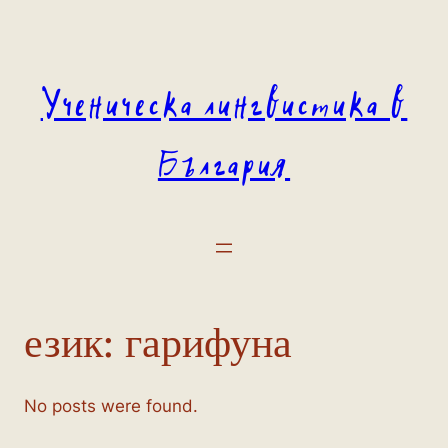
Към
съдържанието
Ученическа лингвистика в
България
език:
гарифуна
No posts were found.