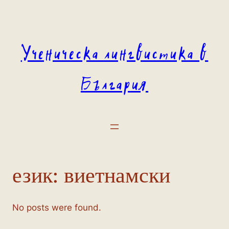
Към
съдържанието
Ученическа лингвистика в
България
език:
виетнамски
No posts were found.